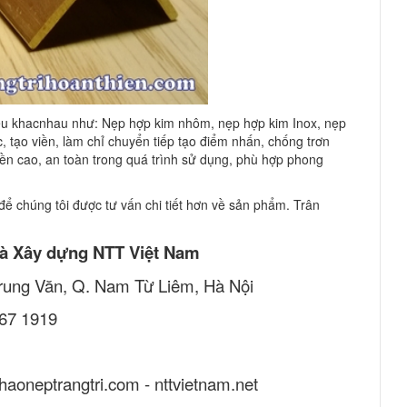
liệu khacnhau như: Nẹp hợp kim nhôm, nẹp hợp kim Inox, nẹp
ạo viền, làm chỉ chuyển tiếp tạo điểm nhấn, chống trơn
n cao, an toàn trong quá trình sử dụng, phù hợp phong
ể chúng tôi được tư vấn chi tiết hơn về sản phẩm. Trân
à Xây dựng NTT Việt Nam
 Trung Văn, Q. Nam Từ Liêm, Hà Nội
767 1919
phaoneptrangtri.com - nttvietnam.net