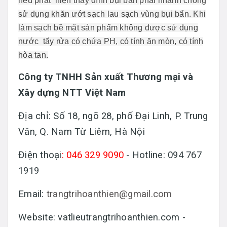
nếu phát hiện thấy dính bụi bẩn phải nhanh chóng
sử dụng khăn ướt sạch lau sạch vùng bụi bẩn. Khi
làm sạch bề mặt sản phẩm không được sử dụng
nước tẩy rửa có chứa PH, có tính ăn mòn, có tính
hòa tan.
Công ty TNHH Sản xuất Thương mại và
Xây dựng NTT Việt Nam
Địa chỉ: Số 18, ngõ 28, phố Đại Linh, P. Trung
Văn, Q. Nam Từ Liêm, Hà Nội
Điện thoại
: 046 329 9090
- Hotline: 094 767
1919
Email:
trangtrihoanthien@gmail.com
Website: vatlieutrangtrihoanthien.com -