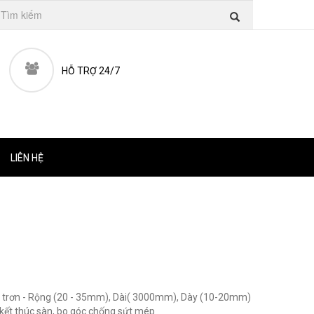
HỖ TRỢ 24/7
LIÊN HỆ
t trơn - Rộng (20 - 35mm), Dài( 3000mm), Dày (10-20mm)
 kết thúc sàn, bo góc chống sứt mép