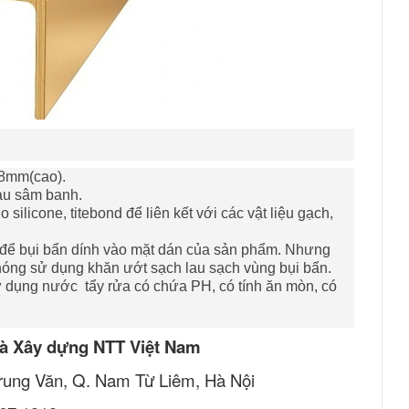
 8mm(cao).
àu sâm banh.
 silicone, titebond để liên kết với các vật liệu gạch,
nh để bụi bẩn dính vào mặt dán của sản phẩm. Nhưng
hóng sử dụng khăn ướt sạch lau sạch vùng bụi bẩn.
 dụng nước tẩy rửa có chứa PH, có tính ăn mòn, có
à Xây dựng NTT Việt Nam
 Trung Văn, Q. Nam Từ Liêm, Hà Nội