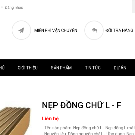
Đăng nhập
MIỄN PHÍ VẬN CHUYỂN
ĐỔI TRẢ HÀNG
HỦ
GIỚI THIỆU
SẢN PHẨM
TIN TỨC
DỰ ÁN
NẸP ĐỒNG CHỮ L - F
Liên hệ
- Tên sản phẩm: Nẹp đồng chữ L - Nẹp đồng L mặ
- Nguyên liệu: Đồng nguyên chất. - Ứng dụng: Nẹp