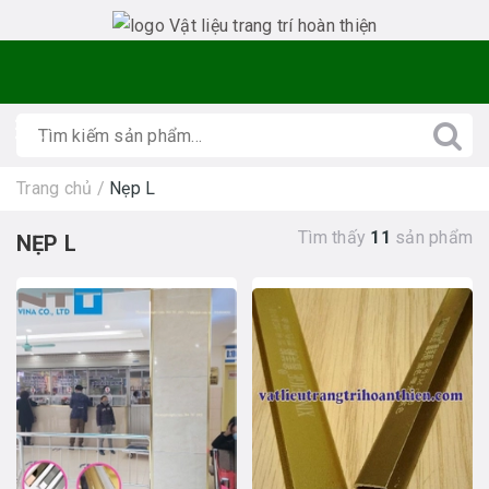
Trang chủ
/
Nẹp L
Tìm thấy
11
sản phẩm
NẸP L