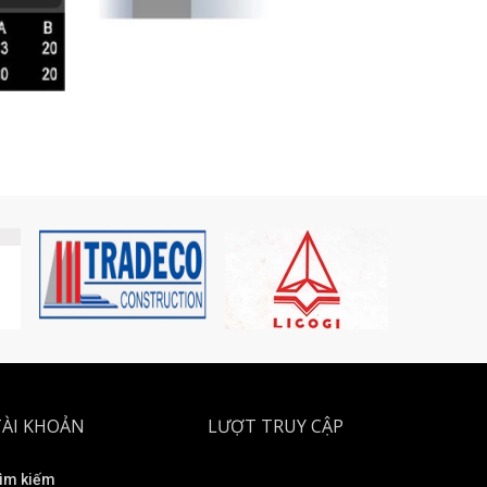
TÀI KHOẢN
LƯỢT TRUY CẬP
ìm kiếm