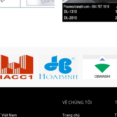
VỀ CHÚNG TÔI
 Việt Nam
Trang chủ
T