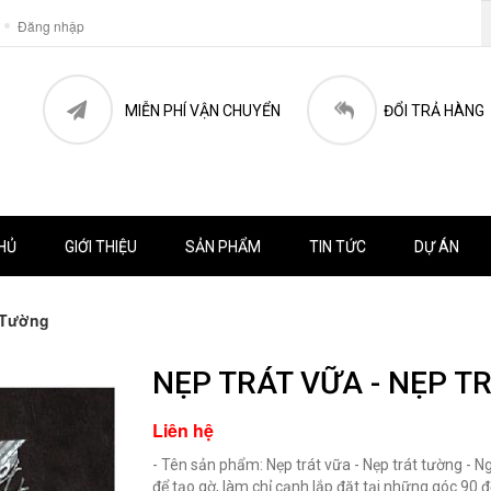
Đăng nhập
MIỄN PHÍ VẬN CHUYỂN
ĐỔI TRẢ HÀNG
HỦ
GIỚI THIỆU
SẢN PHẨM
TIN TỨC
DỰ ÁN
t Tường
NẸP TRÁT VỮA - NẸP T
Liên hệ
- Tên sản phẩm: Nẹp trát vữa - Nẹp trát tường - N
để tạo gờ, làm chỉ cạnh lắp đặt tại những góc 90 đ