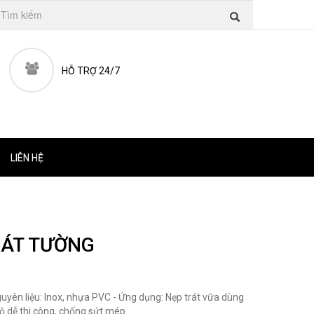
HỖ TRỢ 24/7
LIÊN HỆ
RÁT TƯỜNG
guyên liệu: Inox, nhựa PVC - Ứng dụng: Nẹp trát vữa dùng
ộ dễ thi công, chống sứt mép...