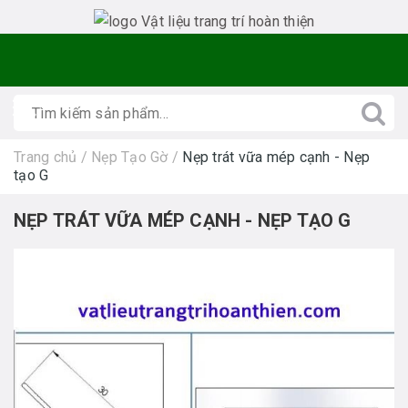
Trang chủ
/
Nẹp Tạo Gờ
/
Nẹp trát vữa mép cạnh - Nẹp
tạo G
NẸP TRÁT VỮA MÉP CẠNH - NẸP TẠO G