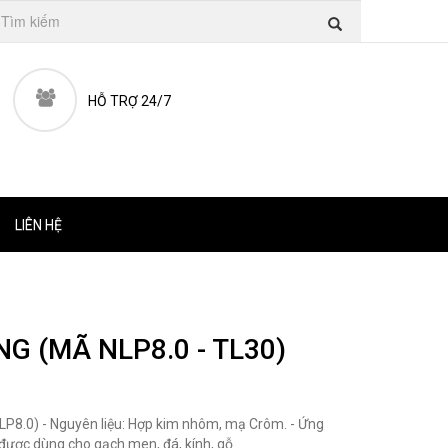
HỖ TRỢ 24/7
LIÊN HỆ
 (MÃ NLP8.0 - TL30)
NLP8.0) - Nguyên liệu: Hợp kim nhôm, mạ Crôm. - Ứng
được dùng cho gạch men, đá, kính, gỗ.