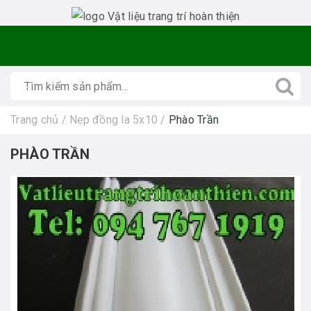
Trang chủ
/
Nẹp đồng la 5x10
/
Phào Trần
PHÀO TRẦN