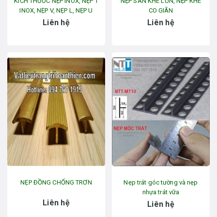
KÍCH THƯỚC NẸP INOX, NẸP T
NẸP SÀN KHE LÚN, NẸP KHE
INOX, NẸP V, NẸP L, NẸP U
CO GIÃN
Liên hệ
Liên hệ
NẸP ĐỒNG CHỐNG TRƠN
Nẹp trát góc tường và nẹp
nhựa trát vữa
Liên hệ
Liên hệ