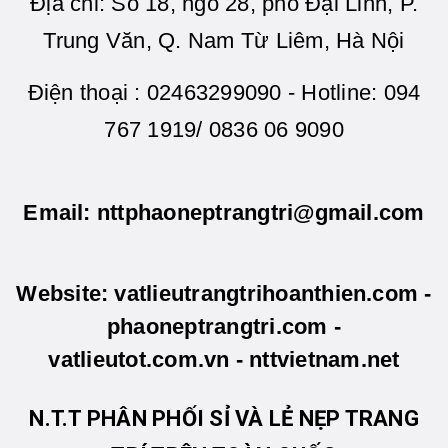
Địa chỉ: Số 18, ngõ 28, phố Đại Linh, P.
Trung Văn, Q. Nam Từ Liêm, Hà Nội
Điện thoại : 02463299090 - Hotline: 094
767 1919/ 0836 06 9090
Email: nttphaoneptrangtri@gmail.com
Website: vatlieutrangtrihoanthien.com -
phaoneptrangtri.com -
vatlieutot.com.vn - nttvietnam.net
N.T.T PHÂN PHỐI SỈ VÀ LẺ NẸP TRANG