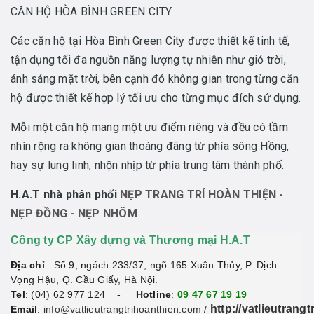
CĂN HỘ HÒA BÌNH GREEN CITY
Các căn hộ tại Hòa Bình Green City được thiết kế tinh tế,
tận dụng tối đa nguồn năng lượng tự nhiên như gió trời,
ánh sáng mặt trời, bên cạnh đó không gian trong từng căn
hộ được thiết kế hợp lý tối ưu cho từng mục đích sử dụng.
Mỗi một căn hộ mang một ưu điểm riêng và đều có tầm
nhìn rộng ra không gian thoáng đãng từ phía sông Hồng,
hay sự lung linh, nhộn nhịp từ phía trung tâm thành phố.
H.A.T nhà phân phối
NẸP TRANG TRÍ HOÀN THIỆN -
NẸP ĐỒNG - NẸP NHÔM
Công ty CP Xây dựng và Thương mại H.A.T
Địa chỉ
: Số 9, ngách 233/37, ngõ 165 Xuân Thủy, P. Dịch
Vọng Hậu, Q. Cầu Giấy, Hà Nội.
Tel
: (04)
62 977 124
-
Hotline
:
09 47 67 19 19
http://vatlieutrang
Email
:
info@vatlieutrangtrihoanthien.com
/