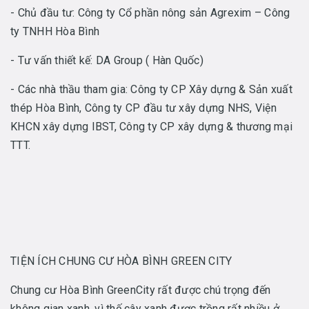
- Chủ đầu tư: Công ty Cổ phần nông sản Agrexim – Công
ty TNHH Hòa Bình
- Tư vấn thiết kế: DA Group ( Hàn Quốc)
- Các nhà thầu tham gia: Công ty CP Xây dựng & Sản xuất
thép Hòa Bình, Công ty CP đầu tư xây dựng NHS, Viện
KHCN xây dựng IBST, Công ty CP xây dựng & thương mại
TTT.
TIỆN ÍCH CHUNG CƯ HÒA BÌNH GREEN CITY
Chung cư Hòa Bình GreenCity rất được chú trọng đến
không gian xanh, vì thế cây xanh được trồng rất nhiều ở