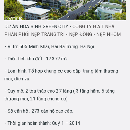
DỰ ÁN HÒA BÌNH GREEN CITY -
CÔNG TY H.A.T NHÀ
PHÂN PHỐI NẸP TRANG TRÍ - NẸP ĐỒNG - NẸP NHÔM
- Vị trí: 505 Minh Khai, Hai Bà Trưng, Hà Nội
- Diện tích khu đất : 17.377 m2
- Loại hình: Tổ hợp chung cư cao cấp, trung tâm thương
mại, dịch vụ.
- Quy mô: 2 tòa tháp cao 27 tầng ( 3 tầng hầm, 5 tầng
thương mại, 21 tầng chung cư)
- Số căn hộ : 273 căn hộ cao cấp.
- Thời gian hoàn thành: Quý 1 – 2014