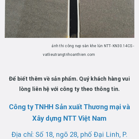
ảnh thi công nẹp sàn khe lún NTT- KN30.14CS -
vatlieutrangtrihoanthien.com
Để biết thêm về sản phẩm. Quý khách hàng vui
lòng liên hệ với công ty theo thông tin.
Công ty TNHH Sản xuất Thương mại và
Xây dựng NTT Việt Nam
Địa chỉ: Số 18, ngõ 28, phố Đại Linh, P.