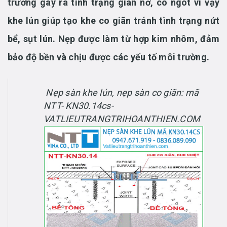
trường gây ra tình trạng giãn nở, co ngót vì vậy
khe lún giúp tạo khe co giãn tránh tình trạng nứt
bể, sụt lún. Nẹp được làm từ hợp kim nhôm, đảm
bảo độ bền và chịu được các yếu tố môi trường.
Nẹp sàn khe lún, nẹp sàn co giãn: mã
NTT- KN30.14cs-
VATLIEUTRANGTRIHOANTHIEN.COM