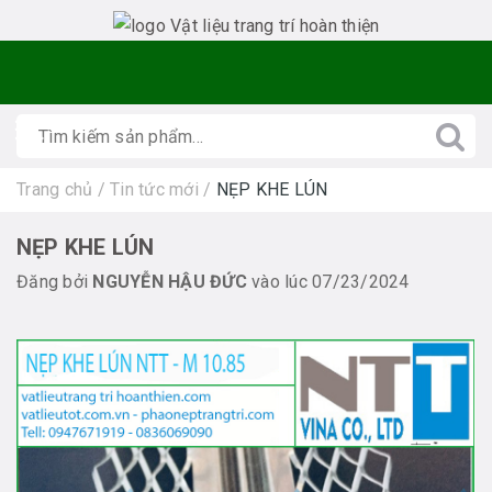
Trang chủ
/
Tin tức mới
/
NẸP KHE LÚN
NẸP KHE LÚN
Đăng bởi
NGUYỄN HẬU ĐỨC
vào lúc 07/23/2024