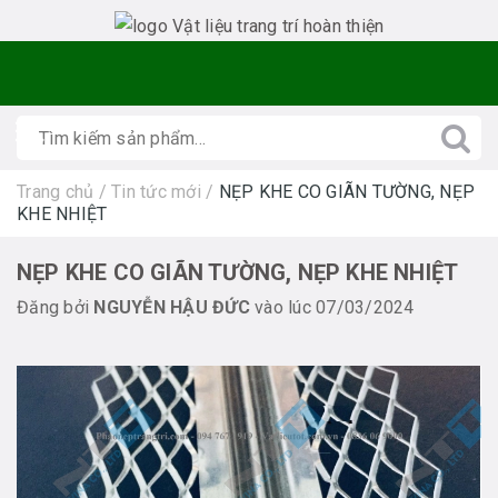
Trang chủ
/
Tin tức mới
/
NẸP KHE CO GIÃN TƯỜNG, NẸP
KHE NHIỆT
NẸP KHE CO GIÃN TƯỜNG, NẸP KHE NHIỆT
Đăng bởi
NGUYỄN HẬU ĐỨC
vào lúc 07/03/2024