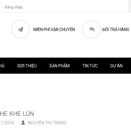
Đăng nhập
MIỄN PHÍ VẬN CHUYỂN
ĐỔI TRẢ HÀNG
HỦ
GIỚI THIỆU
SẢN PHẨM
TIN TỨC
DỰ ÁN
HE KHE LÚN
1/2016
NGUYỄN THỊ TRANG