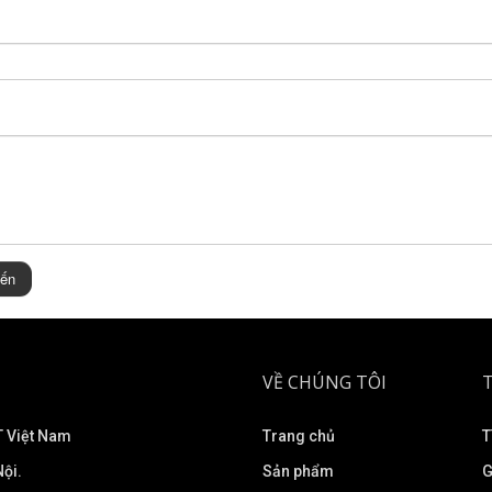
iến
VỀ CHÚNG TÔI
 Việt Nam
Trang chủ
T
ội.
Sản phẩm
G