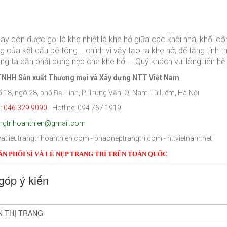
ay còn được gọi là khe nhiệt là khe hở giữa các khối nhà, khối côn
g của kết cấu bê tông... chính vì vậy tạo ra khe hở, để tăng tính
ng ta cần phải dụng nẹp che khe hở.... Quý khách vui lòng liên h
TNHH Sản xuất Thương mại và Xây dựng NTT Việt Nam
Số 18, ngõ 28, phố Đại Linh, P. Trung Văn, Q. Nam Từ Liêm, Hà Nội
i
: 046 329 9090
- Hotline: 094 767 1919
angtrihoanthien@gmail.com
vatlieutrangtrihoanthien.com - phaoneptrangtri.com - nttvietnam.net
ÂN PHỐI SỈ VÀ LẺ NẸP TRANG TRÍ TRÊN TOÀN QUỐC
góp ý kiến