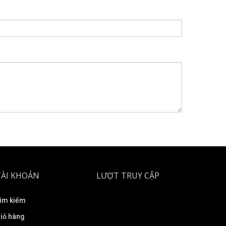
TÀI KHOẢN
LƯỢT TRUY CẬP
ìm kiếm
iỏ hàng