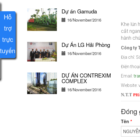
Dự án Gamuda
Hỗ
16/November/2016
Khe lún h
trợ
cắt ngan
trực
hành chú
Dự Án LG Hải Phòng
Công ty 
tuyến
16/November/2016
Địa chỉ: 
Điện thoạ
DỰ ÁN CONTREXIM
Email:
tr
COMPLEX
Website: 
16/November/2016
N.T.T
PH
Đóng 
Tên
*