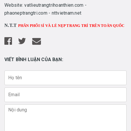
Website: vatlieutrangtrihoanthien.com -
phaoneptrangtri.com - nttvietnam.net
N.T.T
PHÂN PHỐI SỈ VÀ LẺ NẸP TRANG TRÍ TRÊN TOÀN QUỐC
VIẾT BÌNH LUẬN CỦA BẠN: