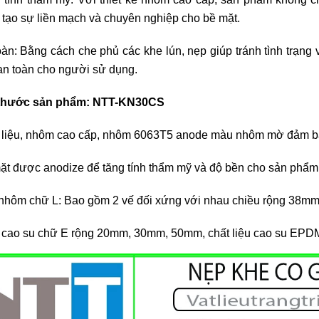
, tạo sự liền mạch và chuyên nghiệp cho bề mặt.
oàn: Bằng cách che phủ các khe lún, nẹp giúp tránh tình trạng
an toàn cho người sử dụng.
 thước sản phẩm: NTT-KN30CS
 liệu, nhôm cao cấp, nhôm 6063T5 anode màu nhôm mờ đảm bảo
ặt được anodize để tăng tính thẩm mỹ và độ bền cho sản phẩm
nhôm chữ L: Bao gồm 2 vế đối xứng với nhau chiều rộng 38m
t cao su chữ E rộng 20mm, 30mm, 50mm, chất liệu cao su EPD