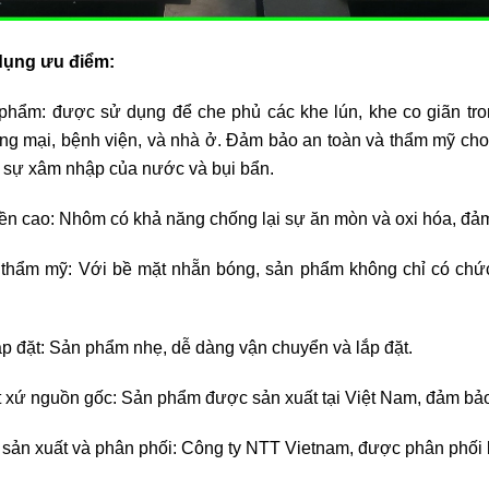
dụng ưu điểm:
phẩm: được sử dụng để che phủ các khe lún, khe co giãn tron
ng mại, bệnh viện, và nhà ở. Đảm bảo an toàn và thẩm mỹ cho c
 sự xâm nhập của nước và bụi bẩn.
ền cao: Nhôm có khả năng chống lại sự ăn mòn và oxi hóa, đảm
 thẩm mỹ: Với bề mặt nhẵn bóng, sản phẩm không chỉ có chứ
ắp đặt: Sản phẩm nhẹ, dễ dàng vận chuyển và lắp đặt.
 xứ nguồn gốc: Sản phẩm được sản xuất tại Việt Nam, đảm bảo 
sản xuất và phân phối:
Công ty
NTT Vietnam, được phân phối b