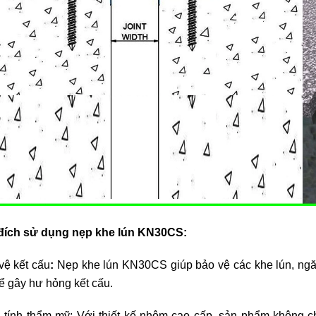
đích sử dụng nẹp khe lún KN30CS:
vệ kết cấu
:
Nẹp khe lún KN30CS giúp bảo vệ các khe lún, ngăn
hể gây hư hỏng kết cấu.
 tính thẩm mỹ: Với thiết kế nhôm cao cấp, sản phẩm không c