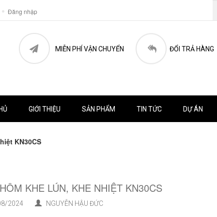
Đăng nhập
MIỄN PHÍ VẬN CHUYỂN
ĐỔI TRẢ HÀNG
HỦ
GIỚI THIỆU
SẢN PHẨM
TIN TỨC
DỰ ÁN
nhiệt KN30CS
NHÔM KHE LÚN, KHE NHIỆT KN30CS
8/2024
NGUYỄN HẬU ĐỨC