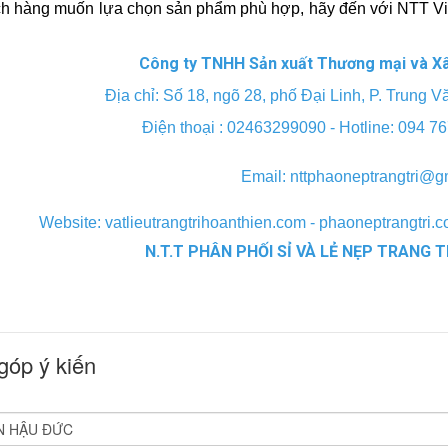
h hàng muốn lựa chọn sản phẩm phù hợp, hãy đến với NTT Việ
Công ty T
NHH Sản xuất Thương mại và X
Địa chỉ: Số 18, ngõ 28, phố Đại Linh, P. Trung 
Điện thoại : 02463299090 - Hotline: 094 7
Email: nttphaoneptrangtri@g
Website: vatlieutrangtrihoanthien.com - phaoneptrangtri.co
N.T.T PHÂN PHỐI SỈ VÀ LẺ NẸP TRANG 
góp ý kiến