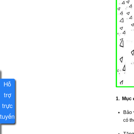
Hỗ
trợ
1. Mục 
trực
Bảo 
tuyến
có t
Tăng