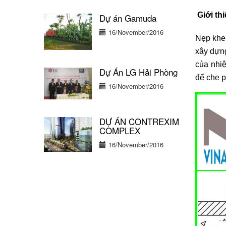
Giới th
Dự án Gamuda
16/November/2016
Nẹp khe 
xây dựng
của nhiệ
Dự Án LG Hải Phòng
để che p
16/November/2016
DỰ ÁN CONTREXIM
COMPLEX
16/November/2016