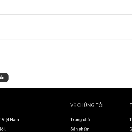
iến
VỀ CHÚNG TÔI
 Việt Nam
Trang chủ
T
ội.
Sản phẩm
G