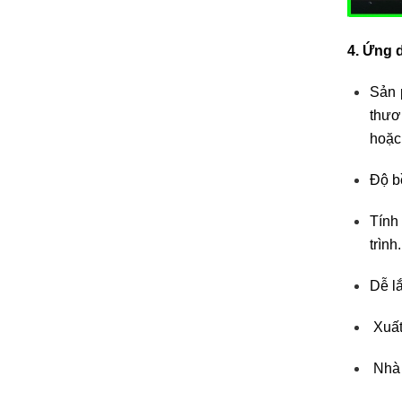
4. Ứng 
Sản 
thươ
hoặc
Độ b
Tính
trình.
Dễ l
Xuất
Nhà 