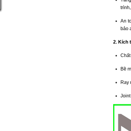
trình
An t
bảo 
2. Kích
Chất
Bề m
Ray 
Join