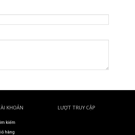
TÀI KHOẢN
LƯỢT TRUY CẬP
ìm kiếm
iỏ hàng