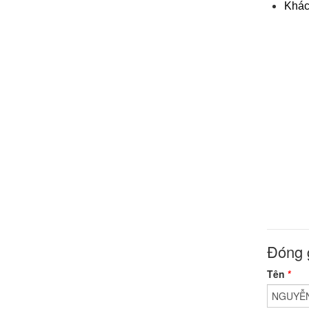
Khác
Đóng 
Tên
*