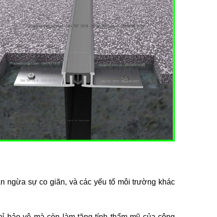
 ngừa sự co giãn, và các yếu tố môi trường khác
hỉ bảo vệ mà còn làm tăng tính thẩm mỹ của công