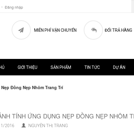
Đăng nhập
MIỄN PHÍ VẬN CHUYỂN
ĐỔI TRẢ HÀNG
HỦ
GIỚI THIỆU
SẢN PHẨM
TIN TỨC
DỰ ÁN
 Nẹp Đồng Nẹp Nhôm Trang Trí
ẢNH TÍNH ỨNG DỤNG NẸP ĐỒNG NẸP NHÔM T
1/2016
NGUYỄN THỊ TRANG