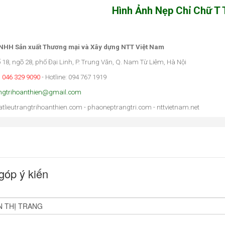
Hình Ảnh
Nẹp Chỉ Chữ T 
TNHH Sản xuất Thương mại và Xây dựng NTT Việt Nam
ố 18, ngõ 28, phố Đại Linh, P. Trung Văn, Q. Nam Từ Liêm, Hà Nội
: 046 329 9090
- Hotline: 094 767 1919
ngtrihoanthien@gmail.com
atlieutrangtrihoanthien.com - phaoneptrangtri.com - nttvietnam.net
góp ý kiến