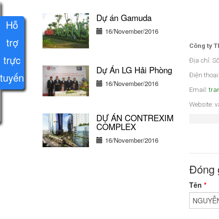
Dự án Gamuda
Hỗ
16/November/2016
trợ
Công ty 
trực
Địa chỉ: S
Dự Án LG Hải Phòng
tuyến
Điện thoại
16/November/2016
Email:
tra
Website: v
DỰ ÁN CONTREXIM
COMPLEX
16/November/2016
Đóng 
Tên
*