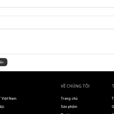
iến
VỀ CHÚNG TÔI
 Việt Nam
Trang chủ
T
ội.
Sản phẩm
G