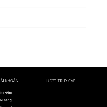
TÀI KHOẢN
LƯỢT TRUY CẬP
ìm kiếm
iỏ hàng