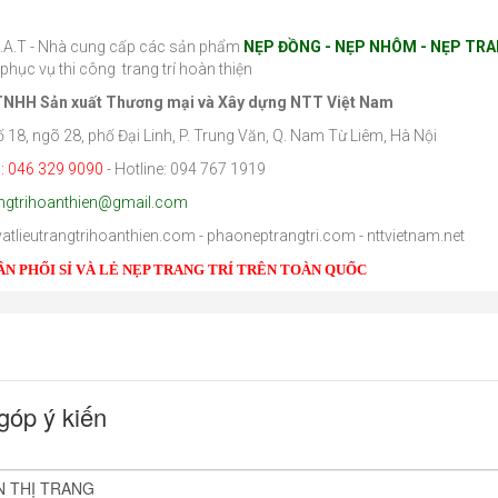
H.A.T - Nhà cung cấp các sản phẩm
NẸP ĐỒNG - NẸP NHÔM - NẸP TRA
phục vụ thi công trang trí hoàn thiện
TNHH Sản xuất Thương mại và Xây dựng NTT Việt Nam
Số 18, ngõ 28, phố Đại Linh, P. Trung Văn, Q. Nam Từ Liêm, Hà Nội
i
: 046 329 9090
- Hotline: 094 767 1919
angtrihoanthien@gmail.com
vatlieutrangtrihoanthien.com - phaoneptrangtri.com - nttvietnam.net
ÂN PHỐI SỈ VÀ LẺ NẸP TRANG TRÍ TRÊN TOÀN QUỐC
góp ý kiến