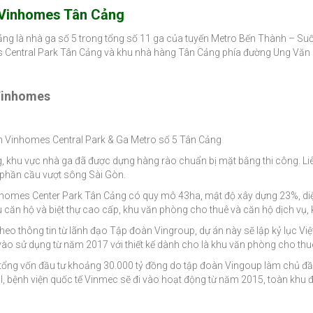
 Vinhomes Tân Cảng
ng là nhà ga số 5 trong tổng số 11 ga của tuyến Metro Bến Thành – Suối
 Central Park Tân Cảng và khu nhà hàng Tân Cảng phía đường Ung Văn
Vinhomes
 án Vinhomes Central Park & Ga Metro số 5 Tân Cảng
g, khu vực nhà ga đã được dựng hàng rào chuẩn bị mặt bằng thi công. L
phần cầu vượt sông Sài Gòn.
homes Center Park Tân Cảng có quy mô 43ha, mật độ xây dựng 23%, diệ
u căn hộ và biệt thự cao cấp, khu văn phòng cho thuê và căn hộ dịch vụ, 
 theo thông tin từ lãnh đạo Tập đoàn Vingroup, dự án này sẽ lập kỷ lục 
 vào sử dụng từ năm 2017 với thiết kế dành cho là khu văn phòng cho thu
tổng vốn đầu tư khoảng 30.000 tỷ đồng do tập đoàn Vingoup làm chủ đầu t
, bệnh viện quốc tế Vinmec sẽ đi vào hoạt động từ năm 2015, toàn khu 