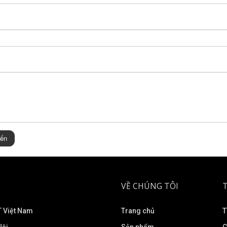
iến
VỀ CHÚNG TÔI
 Việt Nam
Trang chủ
T