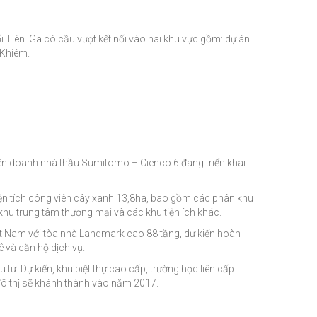
 Tiên. Ga có cầu vượt kết nối vào hai khu vực gồm: dự án
 Khiêm.
iên doanh nhà thầu Sumitomo – Cienco 6 đang triển khai
n tích công viên cây xanh 13,8ha, bao gồm các phân khu
khu trung tâm thương mại và các khu tiện ích khác.
Việt Nam với tòa nhà Landmark cao 88 tầng, dự kiến hoàn
ê và căn hộ dịch vụ.
ư. Dự kiến, khu biệt thự cao cấp, trường học liên cấp
đô thị sẽ khánh thành vào năm 2017.