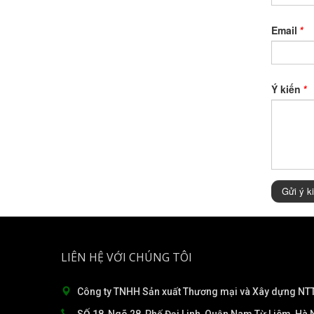
Email
*
Ý kiến
*
Gửi ý k
LIÊN HỆ VỚI CHÚNG TÔI
Công ty TNHH Sản xuất Thương mại và Xây dựng NTT