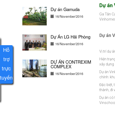
Dự án
Dự án Gamuda
Ga Tân Cả
16/November/2016
Vinhomes
Dự án 
Dự Án LG Hải Phòng
16/November/2016
Hỗ
Vị trí dự
trợ
Hiện trạn
DỰ ÁN CONTREXIM
xây dựng 
COMPLEX
trực
Dự án Vin
16/November/2016
tuyến
chính: kh
Đặc biệt,
thành, đi
Dự án có 
Vinschool