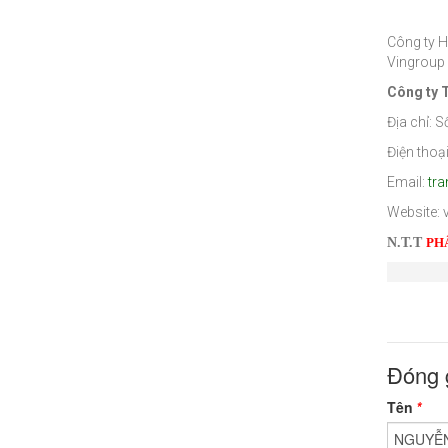
Công ty 
Vingroup 
Công ty 
Địa chỉ: 
Điện thoạ
Email:
tr
Website: 
N.T.T
PH
Đóng 
Tên
*