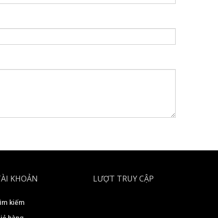
TÀI KHOẢN
LƯỢT TRUY CẬP
ìm kiếm