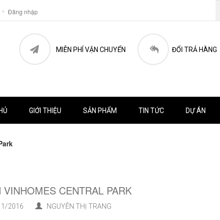
Đăng nhập
MIỄN PHÍ VẬN CHUYỂN
ĐỔI TRẢ HÀNG
HỦ
GIỚI THIỆU
SẢN PHẨM
TIN TỨC
DỰ ÁN
Park
 VINHOMES CENTRAL PARK
1/2016
NGUYỄN THỊ TRANG