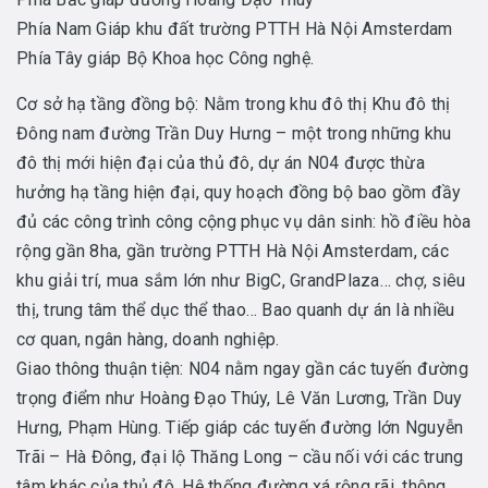
Phía Nam Giáp khu đất trường PTTH Hà Nội Amsterdam
Phía Tây giáp Bộ Khoa học Công nghệ.
Cơ sở hạ tầng đồng bộ: Nằm trong khu đô thị Khu đô thị
Đông nam đường Trần Duy Hưng – một trong những khu
đô thị mới hiện đại của thủ đô, dự án N04 được thừa
hưởng hạ tầng hiện đại, quy hoạch đồng bộ bao gồm đầy
đủ các công trình công cộng phục vụ dân sinh: hồ điều hòa
rộng gần 8ha, gần trường PTTH Hà Nội Amsterdam, các
khu giải trí, mua sắm lớn như BigC, GrandPlaza… chợ, siêu
thị, trung tâm thể dục thể thao… Bao quanh dự án là nhiều
cơ quan, ngân hàng, doanh nghiệp.
Giao thông thuận tiện: N04 nằm ngay gần các tuyến đường
trọng điểm như Hoàng Đạo Thúy, Lê Văn Lương, Trần Duy
Hưng, Phạm Hùng. Tiếp giáp các tuyến đường lớn Nguyễn
Trãi – Hà Đông, đại lộ Thăng Long – cầu nối với các trung
tâm khác của thủ đô. Hệ thống đường xá rộng rãi, thông