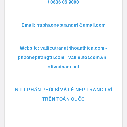
/ 0836 06 9090
Email: nttphaoneptrangtri@gmail.com
Website: vatlieutrangtrihoanthien.com -
phaoneptrangtri.com - vatlieutot.com.vn -
nttvietnam.net
N.T.T PHÂN PHỐI SỈ VÀ LẺ NẸP TRANG TRÍ
TRÊN TOÀN QUỐC